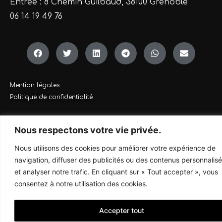
Entrée : 8 Chemin Guilbaud, 38100 Grenoble
06 14 19 49 76
Mention légales
Politique de confidentialité
Nous respectons votre vie privée.
Tous droit réservés Anne Marie Pascoli ©2024 Design By
Jimmy Tefit
Nous utilisons des cookies pour améliorer votre expérience de
navigation, diffuser des publicités ou des contenus personnalis
et analyser notre trafic. En cliquant sur « Tout accepter », vous
consentez à notre utilisation des cookies.
Accepter tout