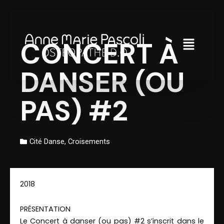
Aller
au
Menu
contenu
CONCERT À
DANSER (OU
PAS) #2
Cité Danse
,
Croisements
2018
PRÉSENTATION
Le Concert à danser (ou pas) #2 s’inscrit dans le