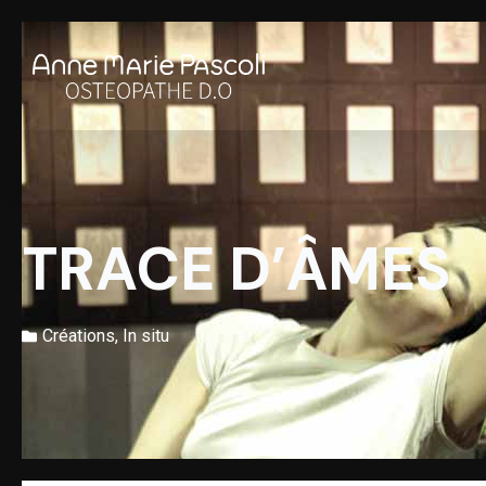
Aller
au
contenu
TRACE D’ÂMES
Créations
,
In situ